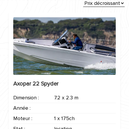
Axopar 22 Spyder
Dimension :
7.2 x 2.3 m
Année :
Moteur :
1 x 175ch
Etat :
location