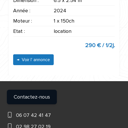
Dimension :
6.5 x 2.54 m
Année :
2024
Moteur :
1 x 150ch
Etat :
location
290 € / 1/2j.
Voir l' annonce
Contactez-nous
06 07 42 41 47
02 98 27 02 19