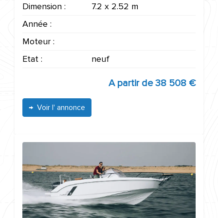
Dimension :
7.2 x 2.52 m
Année :
Moteur :
Etat :
neuf
A partir de
38 508 €
Voir l' annonce