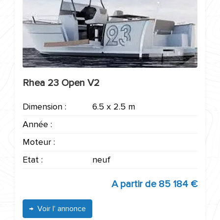
Rhea 23 Open V2
Dimension :
6.5 x 2.5 m
Année :
Moteur :
Etat :
neuf
A partir de
85 184 €
Voir l' annonce