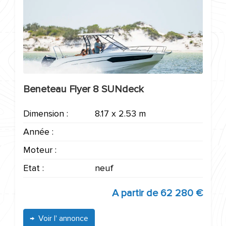
Beneteau Flyer 8 SUNdeck
Dimension :
8.17 x 2.53 m
Année :
Moteur :
Etat :
neuf
A partir de
62 280 €
Voir l' annonce