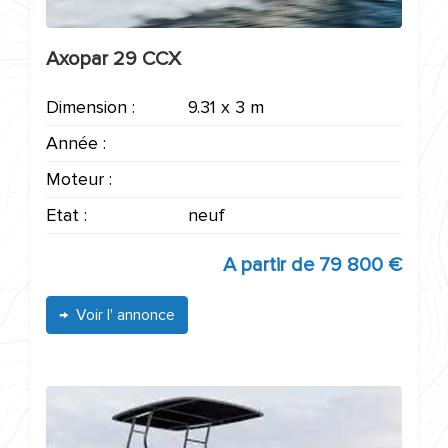
Axopar 29 CCX
Dimension :
9.31 x 3 m
Année :
Moteur :
Etat :
neuf
A partir de
79 800 €
Voir l' annonce