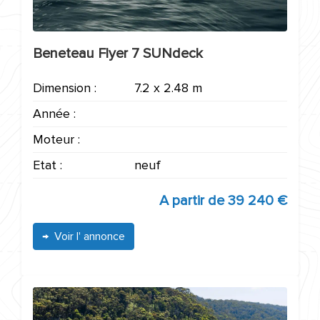
Beneteau Flyer 7 SUNdeck
Dimension :
7.2 x 2.48 m
Année :
Moteur :
Etat :
neuf
A partir de
39 240 €
Voir l' annonce