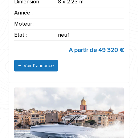
Dimension :
8 x 2.23 m
Année :
Moteur :
Etat :
neuf
A partir de
49 320 €
Voir l' annonce