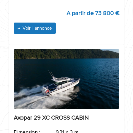
A partir de
73 800 €
Voir l' annonce
Axopar 29 XC CROSS CABIN
Dimension :
9.31 x 3 m