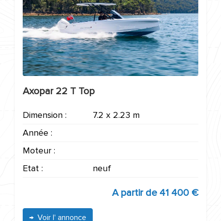
Axopar 22 T Top
Dimension :
7.2 x 2.23 m
Année :
Moteur :
Etat :
neuf
A partir de
41 400 €
Voir l' annonce