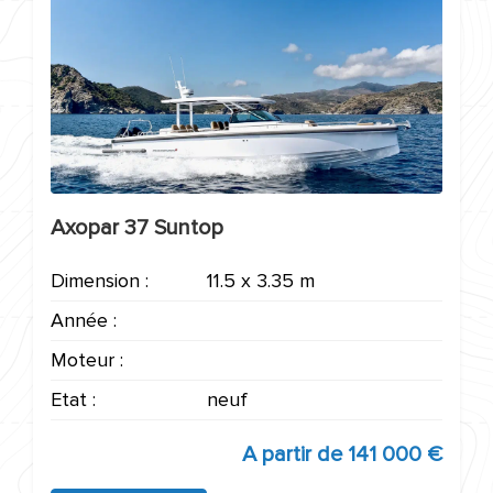
Axopar 37 Suntop
Dimension :
11.5 x 3.35 m
Année :
Moteur :
Etat :
neuf
A partir de
141 000 €